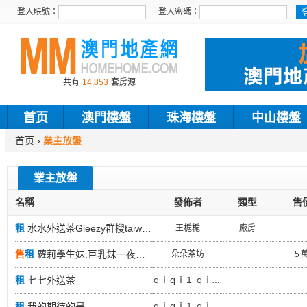
登入賬號：
登入密碼：
共有
14,853
套房源
首页
澳門樓盤
珠海樓盤
中山樓盤
首页
›
業主放盤
業主放盤
名稱
發佈者
類型
售
租
水水外送茶Gleezy群搜taiwan68
王梔梔
廠房
售
租
蘿莉學生妹.巨乳妹一夜情 奶水媽媽 孕婦 雙胞胎3PTG搜mt1689
朵朵茶坊
5 
租
七七外送茶
ｑｉｑｉ１ ｑｉｑｉ
租
我的期待的是
ｑｉｑｉ１ ｑｉｑｉ