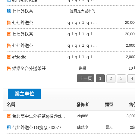
租
七七外送茶
是否是大城市的
售
七七外送茶
ｑｉｑｉ１ ｑｉｑｉ
20,00
售
七七外送茶
ｑｉｑｉ１ ｑｉｑｉ
20,00
售
七七外送茶
ｑｉｑｉ１ ｑｉｑｉ
2,00
售
efdgdfd
ｑｉｑｉ１ ｑｉｑｉ
2,00
售
樂樂全台外送茶莊
樂樂
10 
上一頁
1
2
3
4
業主車位
名稱
發佈者
類型
售
售
台北高中生外送茶tg搜@ziq888台北F奶高中18歲蘿莉學生妹
ziq888
3,00
租
台北外送茶TG搜@jkf0077 台中外送茶高雄外送茶台北外送茶TG搜@jkf0077.台北外送茶T
陳蕊玲
露天
面