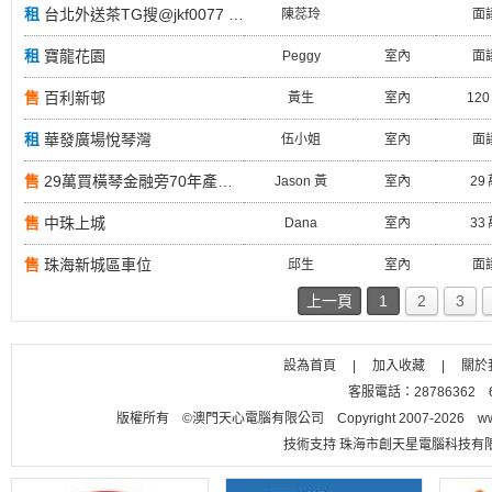
租
台北外送茶TG搜@jkf0077 台中外送茶高雄外送茶台北外送茶TG搜@jkf0077
陳蕊玲
面
租
寶龍花園
Peggy
室內
面
售
百利新邨
黃生
室內
120
租
華發廣場悅琴灣
伍小姐
室內
面
售
29萬買橫琴金融旁70年產權車位 可辦產權證 收租1000蚊
Jason 黃
室內
29
售
中珠上城
Dana
室內
33
售
珠海新城區車位
邱生
室內
面
上一頁
1
2
3
設為首頁
|
加入收藏
|
關於
客服電話：28786362 656
版權所有 ©澳門天心電腦有限公司 Copyright 2007-2026 www.m
技術支持 珠海市創天星電腦科技有限公司 聯