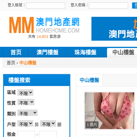
登入賬號：
登入密碼：
共有
14,853
套房源
首页
澳門樓盤
珠海樓盤
中山樓盤
首页
›
中山樓盤
樓盤搜索
中山樓盤
區域
性質
類別
戶型
房
廳
1 圖片
租金
-